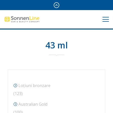
43 ml
Loțiuni bronzare
123
123
de
Australian Gold
produse
100
100