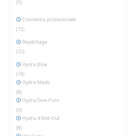
5
5
produse
Cosmetice profesionale
72
72
de
Repêchage
produse
72
72
de
Hydra Blue
produse
19
19
produse
Hydra Medic
8
8
produse
Hydra Dew Pure
9
9
produse
Hydra 4 Red-Out
8
8
produse