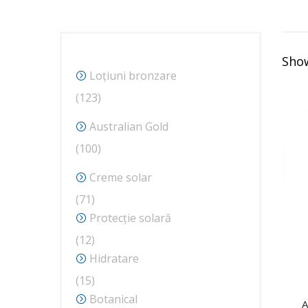
Show
Loțiuni bronzare
123
123
de
Australian Gold
produse
100
100
de
Creme solar
produse
71
71
de
Protecție solară
produse
12
12
produse
Hidratare
15
15
produse
Botanical
A