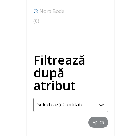
produse
Nora Bode
0
0
produse
Filtrează
după
atribut
Aplică filtrul
Aplică