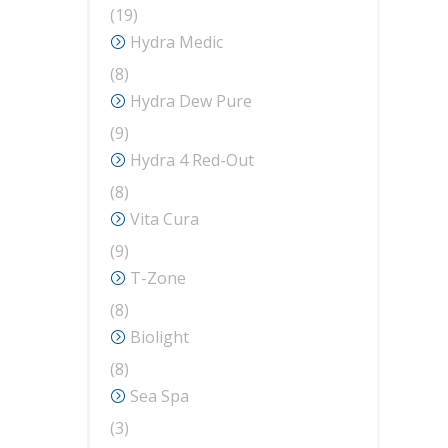
19
19
produse
Hydra Medic
8
8
produse
Hydra Dew Pure
9
9
produse
Hydra 4 Red-Out
8
8
produse
Vita Cura
9
9
produse
T-Zone
8
8
produse
Biolight
8
8
produse
Sea Spa
3
3