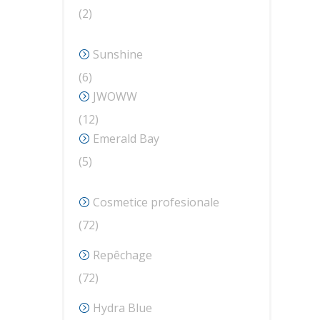
2
2
produse
Sunshine
6
6
produse
JWOWW
12
12
produse
Emerald Bay
5
5
produse
Cosmetice profesionale
72
72
de
Repêchage
produse
72
72
de
Hydra Blue
produse