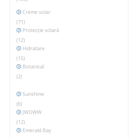
de
Creme solar
produse
71
71
de
Protecție solară
produse
12
12
produse
Hidratare
15
15
produse
Botanical
2
2
produse
Sunshine
6
6
produse
JWOWW
12
12
produse
Emerald Bay