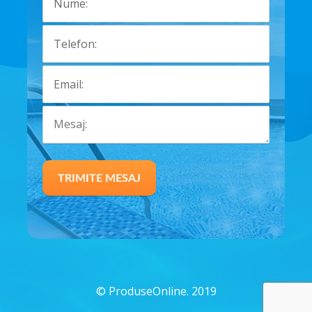
©
ProduseOnline. 2019