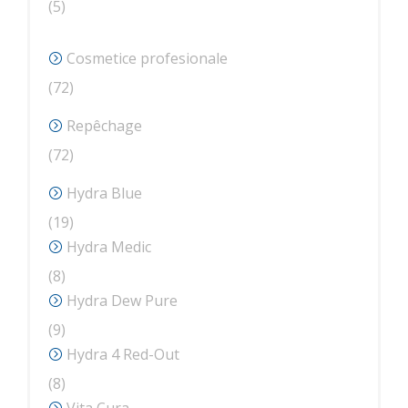
5
5
produse
Cosmetice profesionale
72
72
de
Repêchage
produse
72
72
de
Hydra Blue
produse
19
19
produse
Hydra Medic
8
8
produse
Hydra Dew Pure
9
9
produse
Hydra 4 Red-Out
8
8
produse