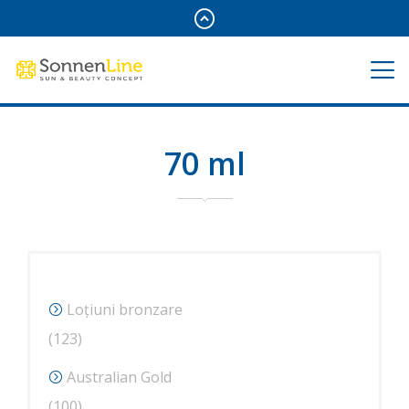
70 ml
Loțiuni bronzare
123
123
de
Australian Gold
produse
100
100