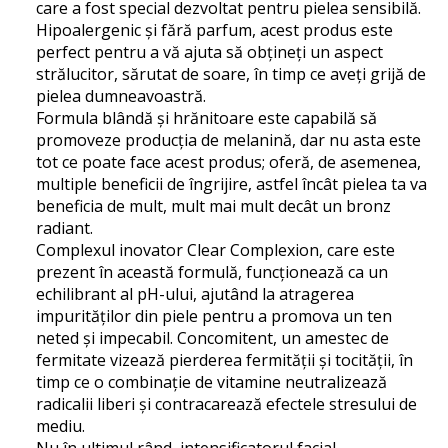
care a fost special dezvoltat pentru pielea sensibilă.
Hipoalergenic și fără parfum, acest produs este
perfect pentru a vă ajuta să obțineți un aspect
strălucitor, sărutat de soare, în timp ce aveți grijă de
pielea dumneavoastră.
Formula blândă și hrănitoare este capabilă să
promoveze producția de melanină, dar nu asta este
tot ce poate face acest produs; oferă, de asemenea,
multiple beneficii de îngrijire, astfel încât pielea ta va
beneficia de mult, mult mai mult decât un bronz
radiant.
Complexul inovator Clear Complexion, care este
prezent în această formulă, funcționează ca un
echilibrant al pH-ului, ajutând la atragerea
impurităților din piele pentru a promova un ten
neted și impecabil. Concomitent, un amestec de
fermitate vizează pierderea fermității și tocității, în
timp ce o combinație de vitamine neutralizează
radicalii liberi și contracarează efectele stresului de
mediu.
Nu în ultimul rând, intensificatorul facial