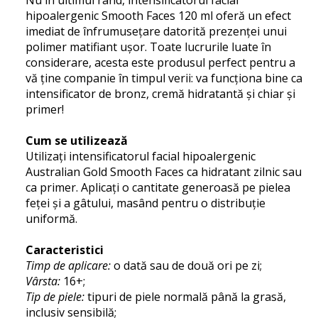
hipoalergenic Smooth Faces 120 ml oferă un efect
imediat de înfrumusețare datorită prezenței unui
polimer matifiant ușor. Toate lucrurile luate în
considerare, acesta este produsul perfect pentru a
vă ține companie în timpul verii: va funcționa bine ca
intensificator de bronz, cremă hidratantă și chiar și
primer!
Cum se utilizează
Utilizați intensificatorul facial hipoalergenic
Australian Gold Smooth Faces ca hidratant zilnic sau
ca primer. Aplicați o cantitate generoasă pe pielea
feței și a gâtului, masând pentru o distribuție
uniformă.
Caracteristici
Timp de aplicare:
o dată sau de două ori pe zi;
Vârsta:
16+;
Tip de piele:
tipuri de piele normală până la grasă,
inclusiv sensibilă;