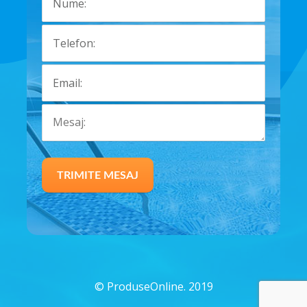
©
ProduseOnline. 2019