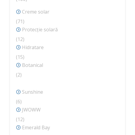
de
Creme solar
produse
71
71
de
Protecție solară
produse
12
12
produse
Hidratare
15
15
produse
Botanical
2
2
produse
Sunshine
6
6
produse
JWOWW
12
12
produse
Emerald Bay