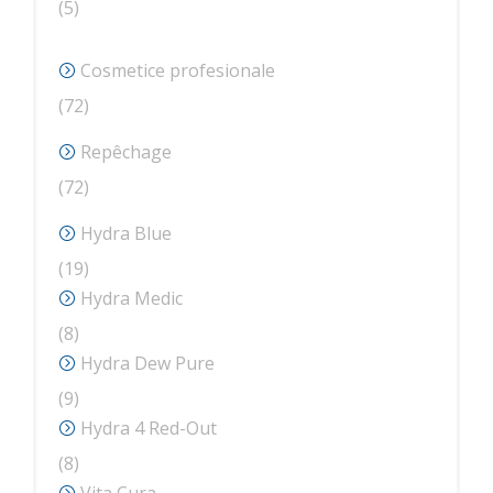
5
5
produse
Cosmetice profesionale
72
72
de
Repêchage
produse
72
72
de
Hydra Blue
produse
19
19
produse
Hydra Medic
8
8
produse
Hydra Dew Pure
9
9
produse
Hydra 4 Red-Out
8
8
produse