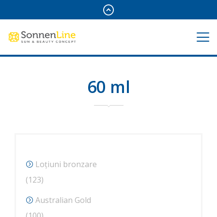
60 ml
Loțiuni bronzare
123
123
de
Australian Gold
produse
100
100